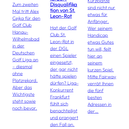
Kurzplätze
Disqualifika
Zum zweiten
sind nicht nur
tion von St.
T
Mal tritt Alex
etwas für
Leon-Rot
B
Cejka für den
Anfänger.
O
Golf Club
Hat der Golf
Wer seinem
M
Hanau-
Club St.
Handicap
G
Wilhelmsbad
Leon-Rot in
etwas Gutes
u
in der
der DGL
tun will, feilt
B
Deutschen
einen Spieler
hier an
G
Golf Liga an
eingesetzt,
seinem
a
– diesmal
der gar nicht
kurzen Spiel.
ohne
hätte spielen
Mitte Fairway
Platzrekord.
dürfen? Liga-
verrät Ihnen
Aber das
Konkurrent
die fünf
Wichtigste
Frankfurt
besten
steht sowie
fühlt sich
Adressen in
noch bevor.
benachteiligt
der…
und prangert
den Fall an.