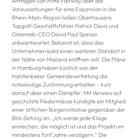
Anfragen von Mitte Fairway über die
b
e
Voraussetzungen für eine Expansion in die
s
Rhein-Main-Region ließen Oberhausens
t
Topgolf-Geschäftsführer Patrick Davis und
e
Greenreb-CEO David Paul Speiser
n
unbeantwortet. Bekannt ist, dass das
o
Unternehmen bald einen weiteren Standort in
f
der Nähe von Mailand eröffnen will. Die Pläne
f
in Hamburg haben kürzlich von der
e
n
Halstenbeker Gemeindevertretung die
e
notwendige Zustimmung erhalten – kurz
n
darauf aber einen Dämpfer. Mit Verweis auf
G
geschützte Fledermäuse kündigte ein Mitglied
o
einer örtlichen Bürgerinitiative gegenüber der
l
Bild-Zeitung an: „Ich werde jede Klage
f
einreichen, die möglich ist und das Projekt um
t
mindestens fünf Jahre verzögern.“ Die
u