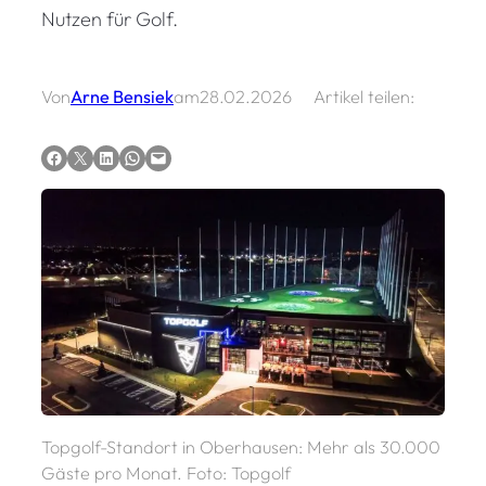
Nutzen für Golf.
Von
Arne Bensiek
am
28.02.2026
Artikel teilen:
Auf Facebook teilen
Auf X teilen
Auf LinkedIn teilen
Via WhatsApp teilen
Via E-Mail teilen
Topgolf-Standort in Oberhausen: Mehr als 30.000
Gäste pro Monat. Foto: Topgolf