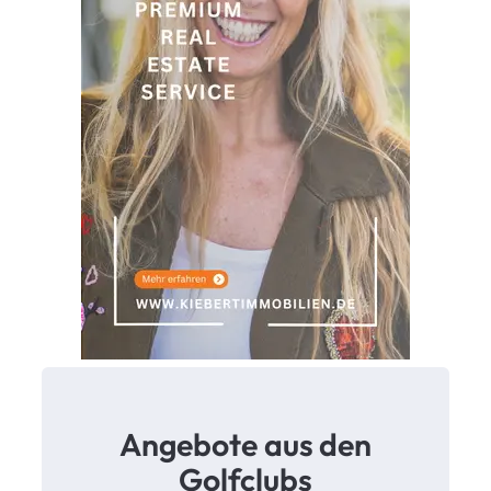
0
2
6
Angebote aus den
Golfclubs