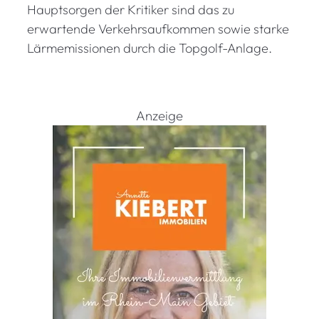
r
Hauptsorgen der Kritiker sind das zu
n
erwartende Verkehrsaufkommen sowie starke
i
Lärmemissionen durch die Topgolf-Anlage.
e
r
e
i
Anzeige
n
R
h
e
i
n
-
M
a
i
n
2