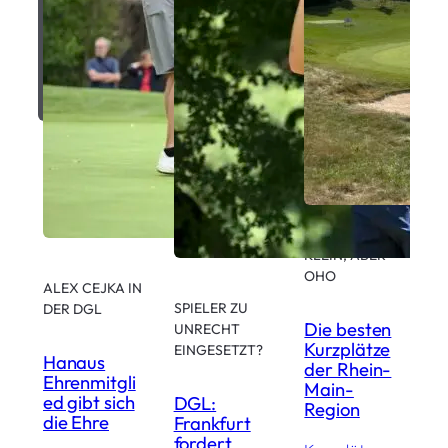
KLEIN, ABER
OHO
ALEX CEJKA IN
G
SPIELER ZU
DER DGL
T
Die besten
UNRECHT
Kurzplätze
EINGESETZT?
Hanaus
T
der Rhein-
Ehrenmitgli
B
Main-
ed gibt sich
z
DGL:
Region
die Ehre
C
Frankfurt
s
fordert