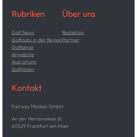
Rubriken
Über uns
Golf News
Redaktion
Golfclubs in der Region
Partner
Golflehrer
Angebote
Ausrüstung
Golfreisen
Kontakt
Fairway Medien GmbH
An der Herrenwiese 61
60529 Frankfurt am Main