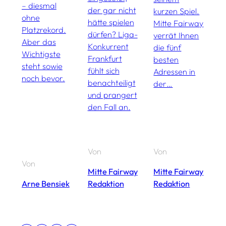
– diesmal
B
der gar nicht
kurzen Spiel.
ohne
hätte spielen
Mitte Fairway
Platzrekord.
dürfen? Liga-
verrät Ihnen
Aber das
Konkurrent
die fünf
Wichtigste
Frankfurt
besten
steht sowie
fühlt sich
Adressen in
noch bevor.
benachteiligt
der…
und prangert
den Fall an.
Von
Von
Von
V
Mitte Fairway
Mitte Fairway
Arne Bensiek
Redaktion
Redaktion
A