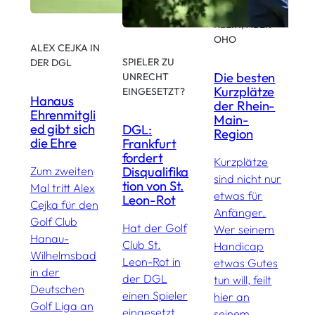
D
KLEIN, ABER
L
OHO
ALEX CEJKA IN
SPIELER ZU
DER DGL
R
Die besten
UNRECHT
S
Kurzplätze
EINGESETZT?
Hanaus
W
der Rhein-
Ehrenmitgli
1
Main-
ed gibt sich
DGL:
D
Region
die Ehre
Frankfurt
M
fordert
Kurzplätze
Disqualifika
Zum zweiten
M
sind nicht nur
tion von St.
Mal tritt Alex
1
etwas für
Leon-Rot
Cejka für den
S
Anfänger.
Golf Club
g
Hat der Golf
Wer seinem
Hanau-
C
Club St.
Handicap
Wilhelmsbad
d
Leon-Rot in
etwas Gutes
in der
L
der DGL
tun will, feilt
Deutschen
–
einen Spieler
hier an
Golf Liga an
F
eingesetzt,
seinem