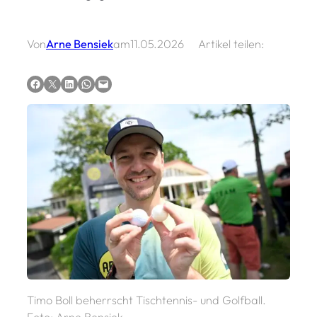
Von
Arne Bensiek
am
11.05.2026
Artikel teilen:
Auf Facebook teilen
Auf X teilen
Auf LinkedIn teilen
Via WhatsApp teilen
Via E-Mail teilen
Timo Boll beherrscht Tischtennis- und Golfball.
Foto: Arne Bensiek