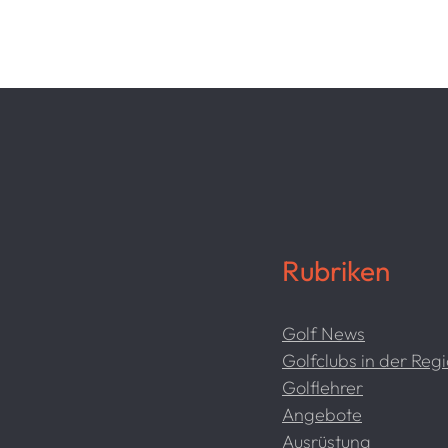
Rubriken
Golf News
Golfclubs in der Reg
Golflehrer
Angebote
Ausrüstung