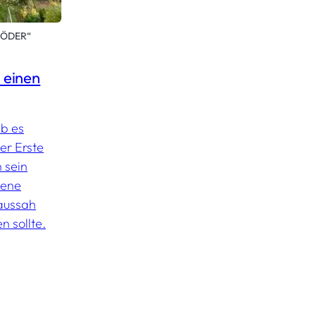
RÖDER“
t einen
ab es
er Erste
 sein
dene
 aussah
n sollte.