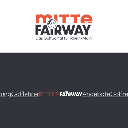
tung
Golflehrer
Angebote
Golfre