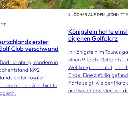
9 LÖCHER AUF DEM „SCHMITT
ADT
Königstein hatte eins
eigenen Golfplatz
utschlands erster
Golf Club verschwand
In Königstein im Taunus g
einen 9-Loch-Golfplatz. D
n Bad Homburg, sondern in
Weltkrieg bedeutet jedoch
dt entstand 1892
Ende. Eine zufällig gefun
ands erster royaler
Karte zeigt, wie der Platz
b – doch seine Geschichte
und wie er erweitert werde
agisch.