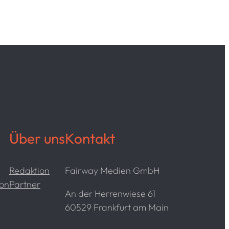
Über uns
Kontakt
Redaktion
Fairway Medien GmbH
ion
Partner
An der Herrenwiese 61
60529 Frankfurt am Main