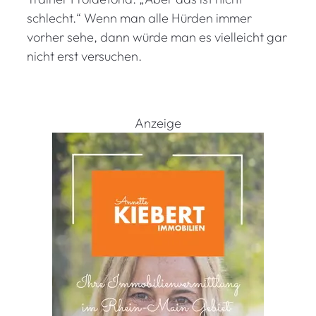
e
schlecht.“ Wenn man alle Hürden immer
l
vorher sehe, dann würde man es vielleicht gar
:
nicht erst versuchen.
„
F
r
a
Anzeige
u
e
n
s
c
h
a
u
e
n
g