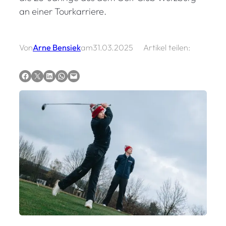
an einer Tourkarriere.
Von
Arne Bensiek
am
31.03.2025
Artikel teilen:
Auf Facebook teilen
Auf X teilen
Auf LinkedIn teilen
Via WhatsApp teilen
Via E-Mail teilen