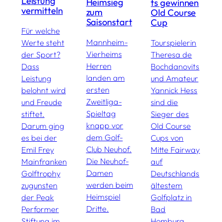
Leistung
Heimsieg
ts gewinnen
C
vermitteln
zum
Old Course
a
Saisonstart
Cup
H
Für welche
K
Mannheim-
Werte steht
Tourspielerin
Vierheims
der Sport?
Theresa de
I
Herren
Dass
Bochdanovits
G
landen am
Leistung
und Amateur
T
ersten
belohnt wird
Yannick Hess
d
Zweitliga-
und Freude
sind die
G
Spieltag
stiftet.
Sieger des
b
knapp vor
Darum ging
Old Course
S
dem Golf-
es bei der
Cups von
M
Club Neuhof.
Emil Frey
Mitte Fairway
u
Die Neuhof-
Mainfranken
auf
W
Damen
Golftrophy
Deutschlands
werden beim
zugunsten
ältestem
Heimspiel
der Peak
Golfplatz in
Dritte.
Performer
Bad
Stiftung im
Homburg.