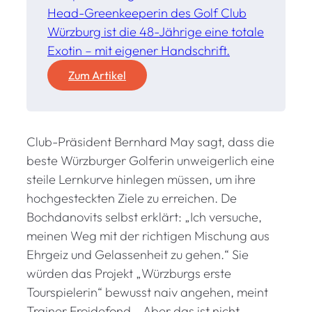
Head-Greenkeeperin des Golf Club
Würzburg ist die 48-Jährige eine totale
Exotin – mit eigener Handschrift.
:
Zum Artikel
J
a
c
Club-Präsident Bernhard May sagt, dass die
q
u
beste Würzburger Golferin unweigerlich eine
e
steile Lernkurve hinlegen müssen, um ihre
l
hochgesteckten Ziele zu erreichen. De
i
Bochdanovits selbst erklärt: „Ich versuche,
n
meinen Weg mit der richtigen Mischung aus
e
Ehrgeiz und Gelassenheit zu gehen.“ Sie
S
würden das Projekt „Würzburgs erste
i
Tourspielerin“ bewusst naiv angehen, meint
e
g
Trainer Froidefond. „Aber das ist nicht