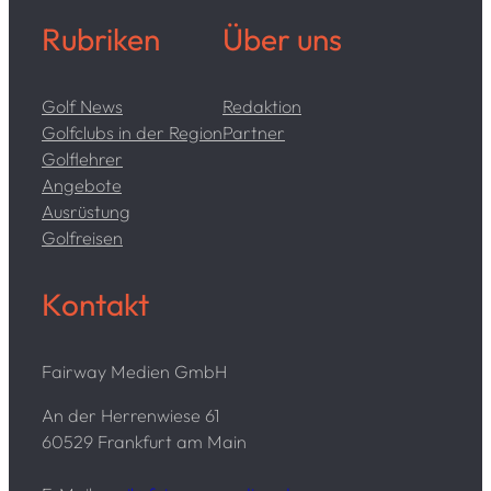
Rubriken
Über uns
Golf News
Redaktion
Golfclubs in der Region
Partner
Golflehrer
Angebote
Ausrüstung
Golfreisen
Kontakt
Fairway Medien GmbH
An der Herrenwiese 61
60529 Frankfurt am Main