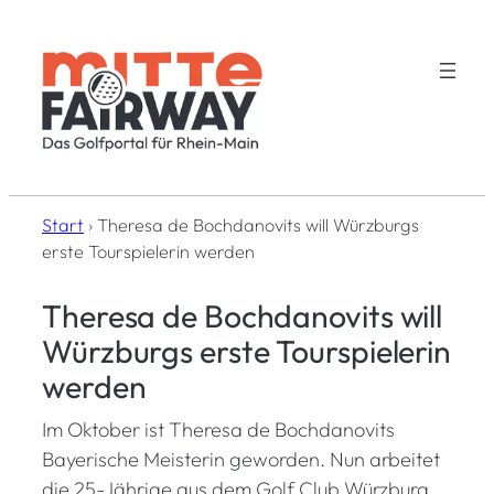
Zum
Inhalt
springen
Start
›
Theresa de Bochdanovits will Würzburgs
erste Tourspielerin werden
Theresa de Bochdanovits will
Würzburgs erste Tourspielerin
werden
Im Oktober ist Theresa de Bochdanovits
Bayerische Meisterin geworden. Nun arbeitet
die 25-Jährige aus dem Golf Club Würzburg