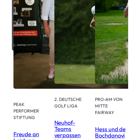
2. DEUTSCHE
PRO-AM VON
PEAK
GOLF LIGA
MITTE
PERFORMER
FAIRWAY
I
STIFTUNG
Neuhof-
Teams
Hess und de
W
Freude an
verpassen
Bochdanovi
e