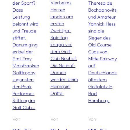
Vierheims
der Sport?
Theresa de
I
Herren
Dass
Bochdanovits
G
landen am
Leistung
und Amateur
T
ersten
belohnt wird
Yannick Hess
d
Zweitliga-
und Freude
sind die
G
Spieltag
stiftet.
Sieger des
b
knapp vor
Darum ging
Old Course
S
dem Golf-
es bei der
Cups von
M
Club Neuhof.
Emil Frey
Mitte Fairway
u
Die Neuhof-
Mainfranken
auf
W
Damen
Golftrophy
Deutschlands
werden beim
zugunsten
ältestem
Heimspiel
der Peak
Golfplatz in
Dritte.
Performer
Bad
Stiftung im
Homburg.
Golf Club…
Von
Von
Von
V