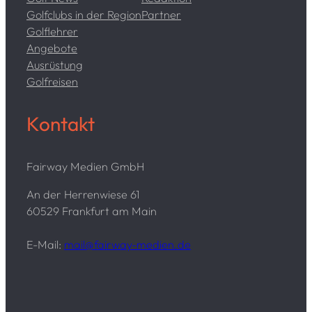
Golfclubs in der Region
Partner
Golflehrer
Angebote
Ausrüstung
Golfreisen
Kontakt
Fairway Medien GmbH
An der Herrenwiese 61
60529 Frankfurt am Main
E-Mail:
mail@fairway-medien.de