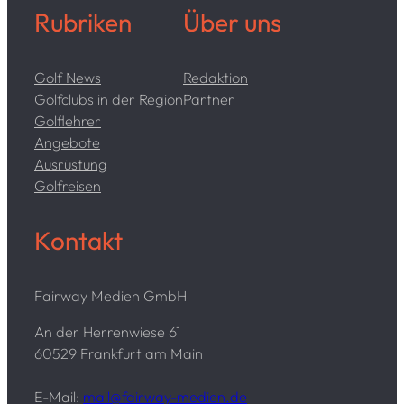
Rubriken
Über uns
Golf News
Redaktion
Golfclubs in der Region
Partner
Golflehrer
Angebote
Ausrüstung
Golfreisen
Kontakt
Fairway Medien GmbH
An der Herrenwiese 61
60529 Frankfurt am Main
E-Mail:
mail@fairway-medien.de