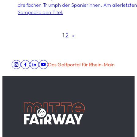
dreifachen Triumph der Spanierinnen. Am allerletzten
Sampedro den Titel.
1
2
»
Das Golfportal für Rhein-Main