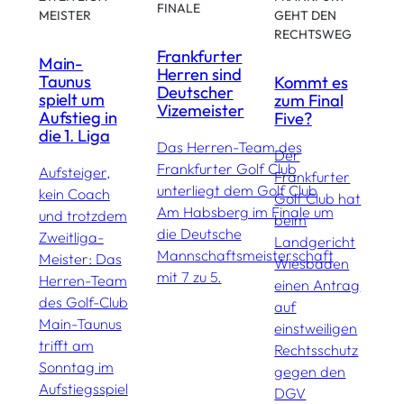
E
FINALE
MEISTER
GEHT DEN
RECHTSWEG
D
Frankfurter
Main-
F
Herren sind
Taunus
Kommt es
f
Deutscher
spielt um
zum Final
D
Vizemeister
Aufstieg in
Five?
t
die 1. Liga
L
Das Herren-Team des
Der
Frankfurter Golf Club
Aufsteiger,
Frankfurter
H
unterliegt dem Golf Club
kein Coach
Golf Club hat
C
Am Habsberg im Finale um
und trotzdem
beim
L
die Deutsche
Zweitliga-
Landgericht
d
Mannschaftsmeisterschaft
Meister: Das
Wiesbaden
e
mit 7 zu 5.
Herren-Team
einen Antrag
e
des Golf-Club
auf
d
Main-Taunus
einstweiligen
h
trifft am
Rechtsschutz
d
Sonntag im
gegen den
K
Aufstiegsspiel
DGV
F