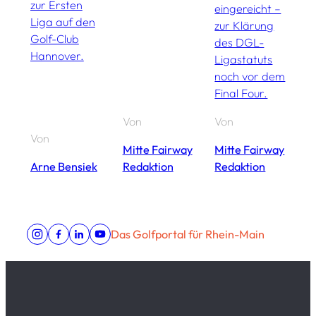
zur Ersten
eingereicht –
fü
Liga auf den
zur Klärung
b
Golf-Club
des DGL-
u
Hannover.
Ligastatuts
d
noch vor dem
Final Four.
Von
Von
V
Von
Mitte Fairway
Mitte Fairway
M
Arne Bensiek
Redaktion
Redaktion
R
Das Golfportal für Rhein-Main