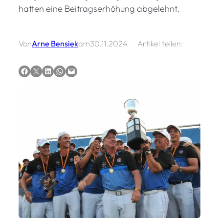
hatten eine Beitragserhöhung abgelehnt.
Von
Arne Bensiek
am
30.11.2024
Artikel teilen:
Auf Facebook teilen
Auf X teilen
Auf LinkedIn teilen
Via WhatsApp teilen
Via E-Mail teilen