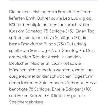
E
r
Die besten Leistungen im Frankfurter Team
n
s
lieferten Emily Böhrer sowie Lea Ludwig ab.
t
Böhrer benötigte auf dem anspruchsvollen
l
Kurs am Samstag 75 Schläge (+3). Einen Tag
i
später spielte sie mit 73 Schlägen (+1) die
c
beste Frankfurter Runde (73/+1). Ludwig
h
spielte am Samstag +2, am Sonntag +3. Dass
e
am zweiten Tag der Anschluss an den
Z
Deutschen Meister St. Leon-Rot sowie
w
e
München nicht gehalten werden konnte, lag
i
ausgerechnet an der schwachen Tagesform
f
der erfahrenen Spielerinnen. Katharina Hesse
e
benötigte 78 Schläge; Emelie Edinger (+10)
l
und Helen Kreuzer (+11) lieferten gar die
“
Streichergebnisse.
a