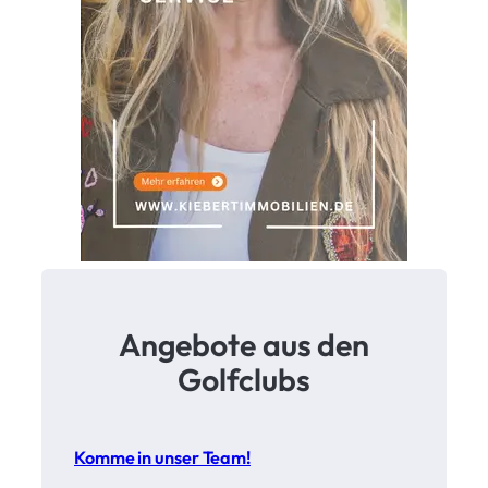
r
G
o
l
f
p
l
ä
t
z
e
Angebote aus den
Golfclubs
Komme in unser Team!