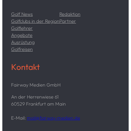
Golf News
Redaktion
Golfclubs in der Region
Partner
Golflehrer
Angebote
Ausrüstung
Golfreisen
Kontakt
Fairway Medien GmbH
An der Herrenwiese 61
60529 Frankfurt am Main
E-Mail:
mail@fairway-medien.de