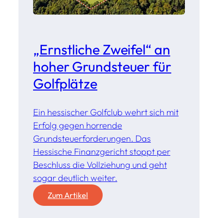
„Ernstliche Zweifel“ an
hoher Grundsteuer für
Golfplätze
Ein hessischer Golfclub wehrt sich mit
Erfolg gegen horrende
Grundsteuerforderungen. Das
Hessische Finanzgericht stoppt per
Beschluss die Vollziehung und geht
sogar deutlich weiter.
:
Zum Artikel
„