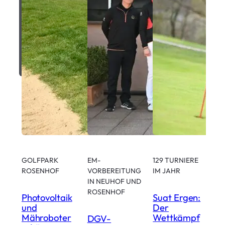
H
GOLFPARK
EM-
129 TURNIERE
D
ROSENHOF
VORBEREITUNG
IM JAHR
o
IN NEUHOF UND
G
ROSENHOF
Photovoltaik
Suat Ergen:
i
und
Der
M
Mähroboter
Wettkämpf
DGV-