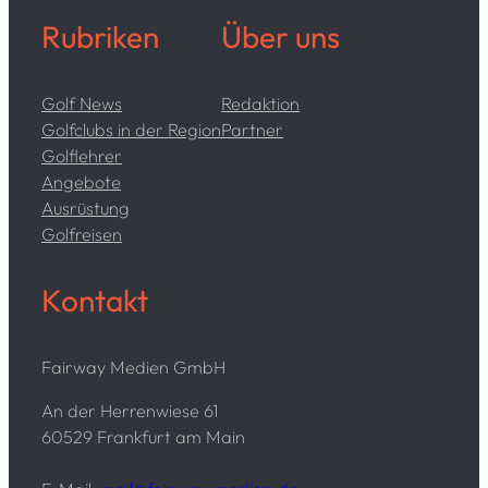
Rubriken
Über uns
Golf News
Redaktion
Golfclubs in der Region
Partner
Golflehrer
Angebote
Ausrüstung
Golfreisen
Kontakt
Fairway Medien GmbH
An der Herrenwiese 61
60529 Frankfurt am Main