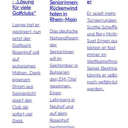
: „Lösung
er
Seniorinnen:
N
für viele
Rückenwind
e
Golfclubs“
holen in
Er spielt mehr
t
Rhein-Main
Turnierrunden als
g
Lange hat er
Scottie Scheffler
u
Das deutsche
gezögert, nun
und Rory McIlroy:
b
Nationalteam
setzt der
Suat Ergen aus
G
der
Golfpark
Idstein ist fast
e
Seniorinnen
Rosenhof voll
immer im
F
will im
auf
Wettkampfmodus.
p
September in
autonomes
Seiner Bestmarke
d
Bulgarien
Mähen. Dank
könnte er selbst
a
den EM-Titel
eigenem
noch gefährlich
o
gewinnen.
Strom aus
werden.
G
Einen
Sonnenlicht
i
Lehrgang in
spart der
2
Neuhof und
Club ab
auf dem
sofort viel
Rosenhof
Geld.
bestimmten