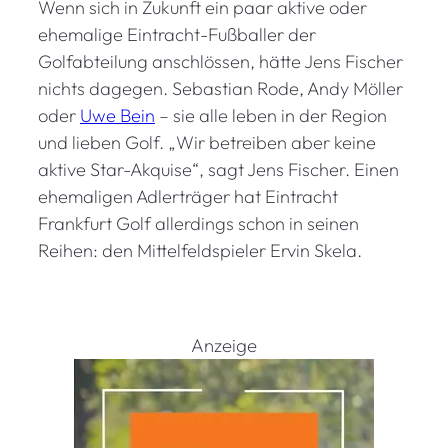
Wenn sich in Zukunft ein paar aktive oder
B
e
ehemalige Eintracht-Fußballer der
i
Golfabteilung anschlössen, hätte Jens Fischer
n
nichts dagegen. Sebastian Rode, Andy Möller
:
oder
Uwe Bein
– sie alle leben in der Region
E
und lieben Golf. „Wir betreiben aber keine
i
aktive Star-Akquise“, sagt Jens Fischer. Einen
n
ehemaligen Adlerträger hat Eintracht
G
Frankfurt Golf allerdings schon in seinen
o
l
Reihen: den Mittelfeldspieler Ervin Skela.
f
c
a
r
Anzeige
t
f
ü
r