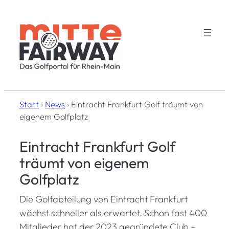
Zum
Inhalt
springen
Start
›
News
›
Eintracht Frankfurt Golf träumt von
eigenem Golfplatz
Eintracht Frankfurt Golf
träumt von eigenem
Golfplatz
Die Golfabteilung von Eintracht Frankfurt
wächst schneller als erwartet. Schon fast 400
Mitglieder hat der 2023 gegründete Club –