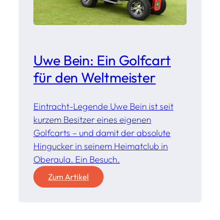
Uwe Bein: Ein Golfcart
für den Weltmeister
Eintracht-Legende Uwe Bein ist seit
kurzem Besitzer eines eigenen
Golfcarts – und damit der absolute
Hingucker in seinem Heimatclub in
Oberaula. Ein Besuch.
:
Zum Artikel
U
w
e