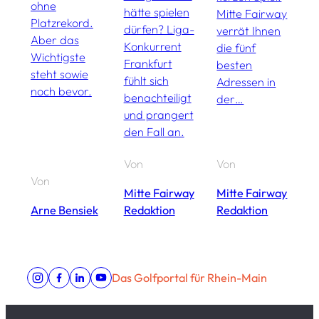
e
ohne
hätte spielen
Mitte Fairway
S
Platzrekord.
dürfen? Liga-
verrät Ihnen
S
Aber das
Konkurrent
die fünf
s
Wichtigste
Frankfurt
besten
C
steht sowie
fühlt sich
Adressen in
so
noch bevor.
benachteiligt
der…
G
und prangert
den Fall an.
Von
Von
Von
V
Mitte Fairway
Mitte Fairway
Arne Bensiek
Redaktion
Redaktion
A
Das Golfportal für Rhein-Main