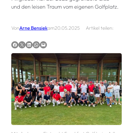
und den leisen Traum vom eigenen Golfplatz.
Von
Arne Bensiek
am
20.05.2025
Artikel teilen:
Auf Facebook teilen
Auf X teilen
Auf LinkedIn teilen
Via WhatsApp teilen
Via E-Mail teilen