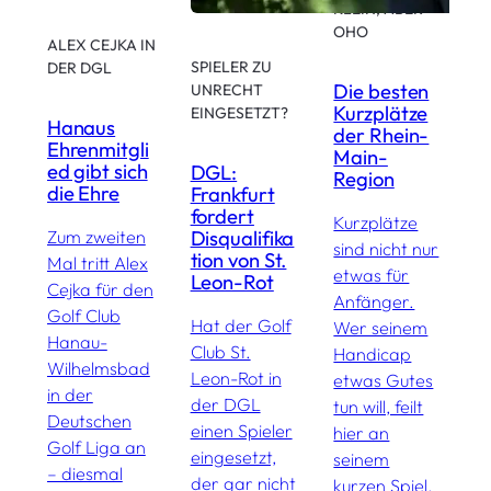
KLEIN, ABER
OHO
ALEX CEJKA IN
G
SPIELER ZU
DER DGL
R
Die besten
UNRECHT
Kurzplätze
EINGESETZT?
Hanaus
P
der Rhein-
Ehrenmitgli
u
Main-
ed gibt sich
M
DGL:
Region
die Ehre
:
Frankfurt
f
fordert
Kurzplätze
G
Disqualifika
Zum zweiten
sind nicht nur
tion von St.
Mal tritt Alex
etwas für
Leon-Rot
L
Cejka für den
Anfänger.
g
Golf Club
Hat der Golf
Wer seinem
s
Hanau-
Club St.
Handicap
G
Wilhelmsbad
Leon-Rot in
etwas Gutes
R
in der
der DGL
tun will, feilt
a
Deutschen
einen Spieler
hier an
a
Golf Liga an
eingesetzt,
seinem
M
– diesmal
der gar nicht
kurzen Spiel.