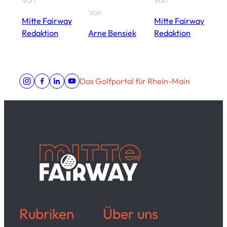
Von
Von
Von
V
Mitte Fairway
Mitte Fairway
Redaktion
Arne Bensiek
Redaktion
A
Das Golfportal für Rhein-Main
Rubriken
Über uns