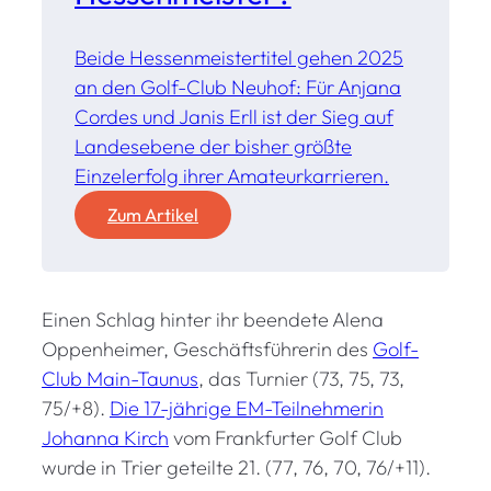
Beide Hessenmeistertitel gehen 2025
an den Golf-Club Neuhof: Für Anjana
Cordes und Janis Erll ist der Sieg auf
Landesebene der bisher größte
Einzelerfolg ihrer Amateurkarrieren.
:
Zum Artikel
C
o
r
Einen Schlag hinter ihr beendete Alena
d
e
Oppenheimer, Geschäftsführerin des
Golf-
s
Club Main-Taunus
, das Turnier (73, 75, 73,
u
75/+8).
Die 17-jährige EM-Teilnehmerin
n
Johanna Kirch
vom Frankfurter Golf Club
d
wurde in Trier geteilte 21. (77, 76, 70, 76/+11).
E