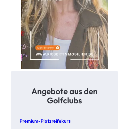
H
e
s
s
e
n
m
e
i
s
t
e
r
Angebote aus den
?
Golfclubs
Premium-Platzreifekurs