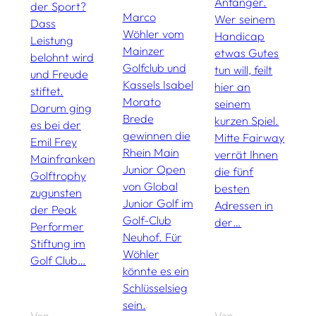
Anfänger.
der Sport?
2
Marco
Wer seinem
Dass
m
Wöhler vom
Handicap
Leistung
d
Mainzer
etwas Gutes
belohnt wird
f
Golfclub und
tun will, feilt
und Freude
K
Kassels Isabel
hier an
stiftet.
I
Morato
seinem
Darum ging
g
Brede
kurzen Spiel.
es bei der
A
gewinnen die
Mitte Fairway
Emil Frey
d
Rhein Main
verrät Ihnen
Mainfranken
g
Junior Open
die fünf
Golftrophy
B
von Global
besten
zugunsten
A
Junior Golf im
Adressen in
der Peak
B
Golf-Club
der…
Performer
Neuhof. Für
Stiftung im
Wöhler
Golf Club…
könnte es ein
Schlüsselsieg
sein.