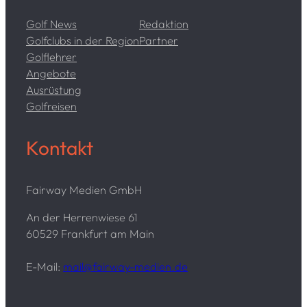
Golf News
Redaktion
Golfclubs in der Region
Partner
Golflehrer
Angebote
Ausrüstung
Golfreisen
Kontakt
Fairway Medien GmbH
An der Herrenwiese 61
60529 Frankfurt am Main
E-Mail:
mail@fairway-medien.de