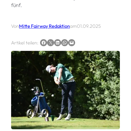
fünf.
Von
Mitte Fairway Redaktion
am
01.09.2025
Auf Facebook teilen
Auf X teilen
Auf LinkedIn teilen
Via WhatsApp teilen
Via E-Mail teilen
Artikel teilen: