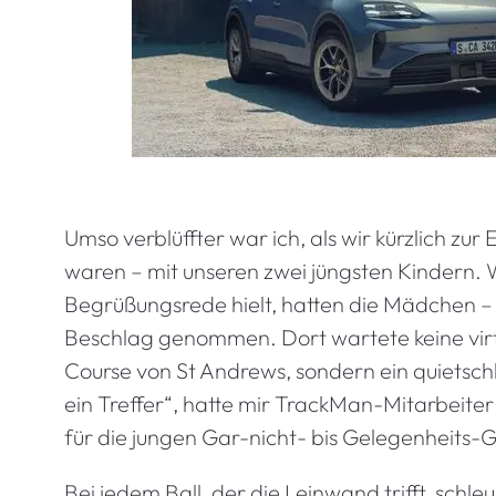
Umso verblüffter war ich, als wir kürzlich zu
waren – mit unseren zwei jüngsten Kindern
Begrüßungsrede hielt, hatten die Mädchen – 
Beschlag genommen. Dort wartete keine virtu
Course von St Andrews, sondern ein quiets
ein Treffer“, hatte mir TrackMan-Mitarbeiter
für die jungen Gar-nicht- bis Gelegenheits-G
Bei jedem Ball, der die Leinwand trifft, sch