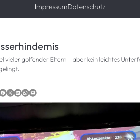
Impressum
Datenschutz
sserhindernis
Ziel vieler golfender Eltern – aber kein leichtes Unt
elingt.
Auf Facebook teilen
Auf X teilen
Auf LinkedIn teilen
Via WhatsApp teilen
Via E-Mail teilen