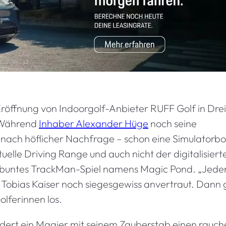
r Eröffnung von Indoorgolf-Anbieter RUFF Golf in Dre
. Während
Inhaber Alexander Hüge
noch seine
nach höflicher Nachfrage – schon eine Simulatorbo
elle Driving Range und auch nicht der digitalisiert
chbuntes TrackMan-Spiel namens Magic Pond. „Jede
 Tobias Kaiser noch siegesgewiss anvertraut. Dann 
olferinnen los.
leudert ein Magier mit seinem Zauberstab einen rauc