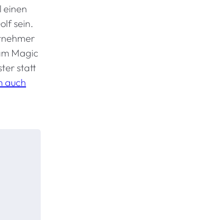
l einen
lf sein.
ernehmer
 am Magic
ter statt
n auch