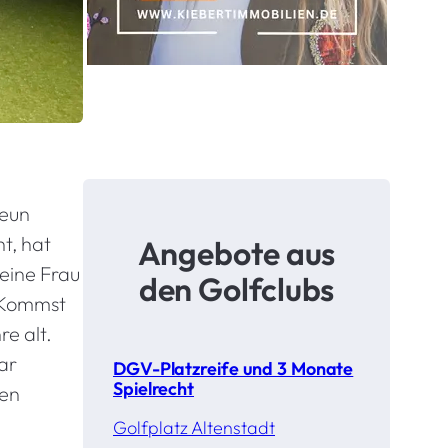
neun
t, hat
Angebote aus
Meine Frau
den Golfclubs
 „Kommst
e alt.
ar
DGV-Platzreife und 3 Monate
Spielrecht
men
Golfplatz Altenstadt