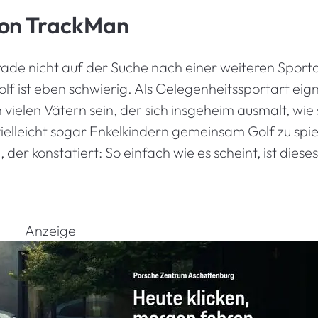
von TrackMan
rade nicht auf der Suche nach einer weiteren Sportar
Golf ist eben schwierig. Als Gelegenheitssportart eign
vielen Vätern sein, der sich insgeheim ausmalt, wie
elleicht sogar Enkelkindern gemeinsam Golf zu spie
der konstatiert: So einfach wie es scheint, ist dieses
Anzeige