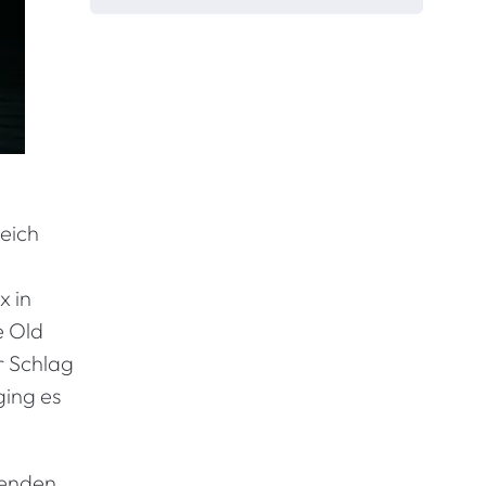
ieich
x in
e Old
r Schlag
ging es
henden