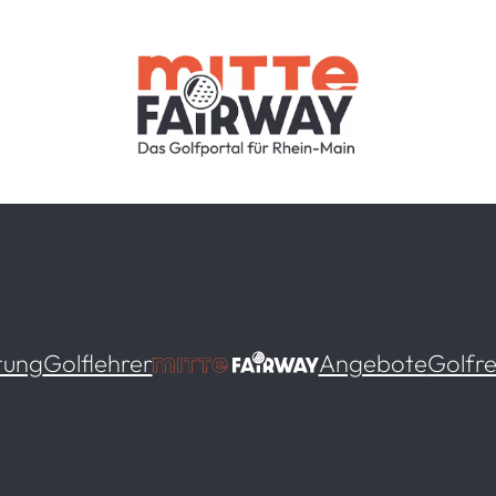
tung
Golflehrer
Angebote
Golfre