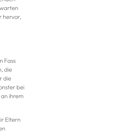
 warten
r hervor,
m Fass
, die
r die
onster bei
, an ihrem
ir Eltern
uen