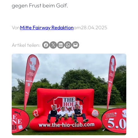
gegen Frust beim Golf.
Von
Mitte Fairway Redaktion
am
28.04.2025
Auf Facebook teilen
Auf X teilen
Auf LinkedIn teilen
Via WhatsApp teilen
Via E-Mail teilen
Artikel teilen: