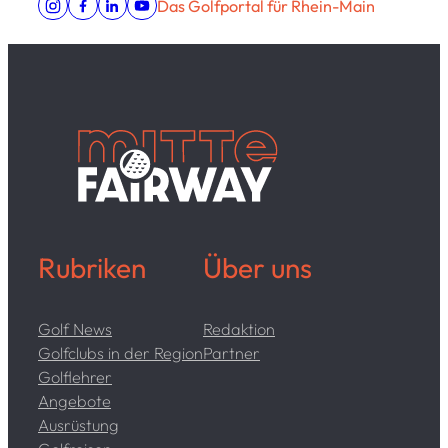
Das Golfportal für Rhein-Main
Rubriken
Über uns
Golf News
Redaktion
Golfclubs in der Region
Partner
Golflehrer
Angebote
Ausrüstung