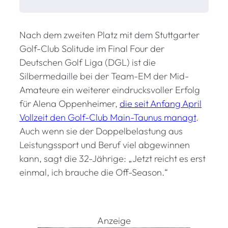
a
s
Nach dem zweiten Platz mit dem Stuttgarter
s
i
Golf-Club Solitude im Final Four der
n
Deutschen Golf Liga (DGL) ist die
d
Silbermedaille bei der Team-EM der Mid-
d
Amateure ein weiterer eindrucksvoller Erfolg
i
für Alena Oppenheimer,
die seit Anfang April
e
Vollzeit den Golf-Club Main-Taunus managt
.
C
Auch wenn sie der Doppelbelastung aus
l
Leistungssport und Beruf viel abgewinnen
u
b
kann, sagt die 32-Jährige: „Jetzt reicht es erst
m
einmal, ich brauche die Off-Season.“
e
i
s
t
Anzeige