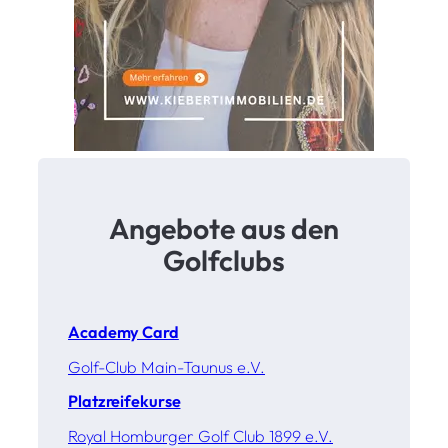
-
R
e
g
i
o
n
Angebote aus den
Golfclubs
Academy Card
Golf-Club Main-Taunus e.V.
Platzreifekurse
Royal Homburger Golf Club 1899 e.V.