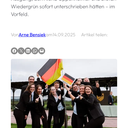
Wiedergrün sofort unterschrieben hätten – im
Vorfeld.
Von
Arne Bensiek
am
14.09.2025
Artikel teilen:
Auf Facebook teilen
Auf X teilen
Auf LinkedIn teilen
Via WhatsApp teilen
Via E-Mail teilen