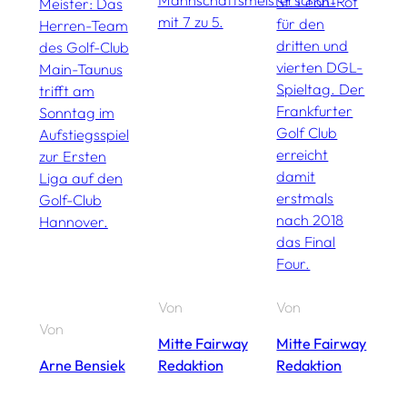
Mannschaftsmeisterschaft
St. Leon-Rot
s
Meister: Das
mit 7 zu 5.
für den
A
Herren-Team
dritten und
E
des Golf-Club
vierten DGL-
O
Main-Taunus
Spieltag. Der
C
trifft am
Frankfurter
i
Sonntag im
Golf Club
b
Aufstiegsspiel
erreicht
Ti
zur Ersten
damit
Liga auf den
erstmals
Golf-Club
nach 2018
Hannover.
das Final
Four.
Von
Von
V
Von
Mitte Fairway
Mitte Fairway
M
Arne Bensiek
Redaktion
Redaktion
R