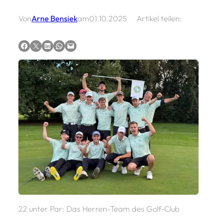
Von
Arne Bensiek
am
01.10.2025
Artikel teilen:
Auf Facebook teilen
Auf X teilen
Auf LinkedIn teilen
Via WhatsApp teilen
Via E-Mail teilen
22 unter Par: Das Herren-Team des Golf-Club