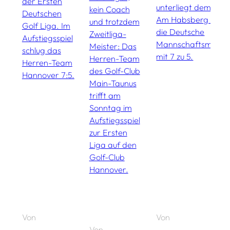
der Ersten
unterliegt dem Golf
kein Coach
G
Deutschen
Am Habsberg im Fi
und trotzdem
b
Golf Liga. Im
die Deutsche
Zweitliga-
L
Aufstiegsspiel
Mannschaftsmeiste
Meister: Das
W
schlug das
mit 7 zu 5.
Herren-Team
e
Herren-Team
des Golf-Club
a
Hannover 7:5.
Main-Taunus
e
trifft am
R
Sonntag im
g
Aufstiegsspiel
D
zur Ersten
e
Liga auf den
z
Golf-Club
d
Hannover.
L
n
F
Von
Von
V
Von