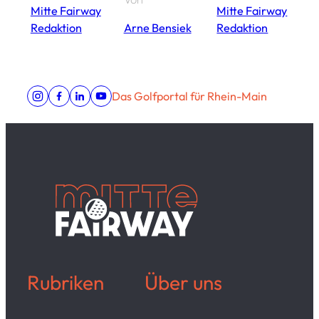
Mitte Fairway
Mitte Fairway
M
Redaktion
Arne Bensiek
Redaktion
R
Das Golfportal für Rhein-Main
Rubriken
Über uns