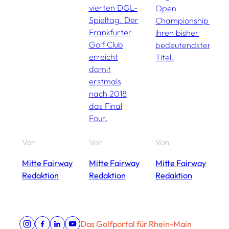
vierten DGL-
Open
e
Spieltag. Der
Championship –
R
Frankfurter
ihren bisher
g
Golf Club
bedeutendsten
D
erreicht
Titel.
e
damit
z
erstmals
d
nach 2018
L
das Final
n
Four.
F
Von
Von
Von
V
Mitte Fairway
Mitte Fairway
Mitte Fairway
M
Redaktion
Redaktion
Redaktion
R
Das Golfportal für Rhein-Main