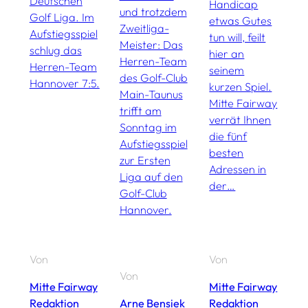
Deutschen
Handicap
v
und trotzdem
Golf Liga. Im
etwas Gutes
G
Zweitliga-
Aufstiegsspiel
tun will, feilt
G
Meister: Das
schlug das
hier an
J
Herren-Team
Herren-Team
seinem
g
des Golf-Club
Hannover 7:5.
kurzen Spiel.
J
Main-Taunus
Mitte Fairway
J
trifft am
verrät Ihnen
C
Sonntag im
die fünf
Aufstiegsspiel
besten
zur Ersten
Adressen in
Liga auf den
der…
Golf-Club
Hannover.
Von
Von
Von
V
Mitte Fairway
Mitte Fairway
Redaktion
Arne Bensiek
Redaktion
A