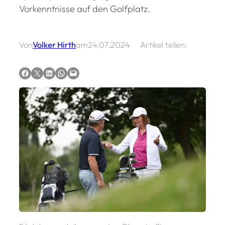
Vorkenntnisse auf den Golfplatz.
Von
Volker Hirth
am
24.07.2024
Artikel teilen:
Auf Facebook teilen
Auf X teilen
Auf LinkedIn teilen
Via WhatsApp teilen
Via E-Mail teilen