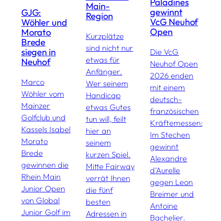
Paladines
F
Main-
gewinnt
GJG:
a
Region
VcG Neuhof
Wöhler und
m
Open
Morato
Kurzplätze
Brede
M
sind nicht nur
siegen in
Die VcG
S
etwas für
Neuhof
Neuhof Open
V
Anfänger.
2026 enden
g
Marco
Wer seinem
mit einem
F
Wöhler vom
Handicap
deutsch-
M
Mainzer
etwas Gutes
französischen
G
Golfclub und
tun will, feilt
Kräftemessen:
F
Kassels Isabel
hier an
Im Stechen
V
Morato
seinem
gewinnt
O
Brede
kurzen Spiel.
Alexandre
d
gewinnen die
Mitte Fairway
d’Aurelle
M
Rhein Main
verrät Ihnen
gegen Leon
s
Junior Open
die fünf
Breimer und
g
von Global
besten
Antoine
H
Junior Golf im
Adressen in
Bachelier.
L