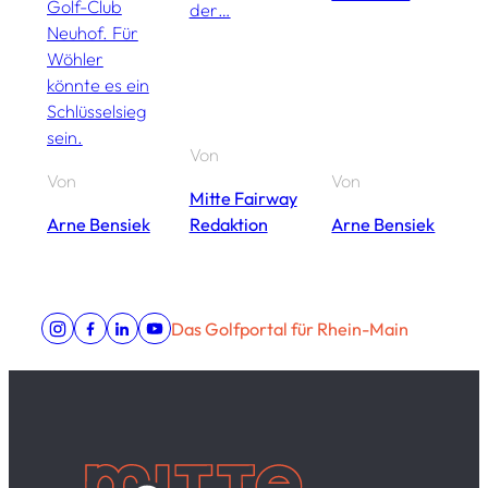
Golf-Club
der…
d
Neuhof. Für
Wöhler
könnte es ein
Schlüsselsieg
sein.
Von
Von
Von
V
Mitte Fairway
Arne Bensiek
Redaktion
Arne Bensiek
A
Das Golfportal für Rhein-Main