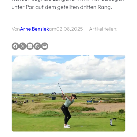
unter Par auf dem geteilten dritten Rang.
Von
Arne Bensiek
am
02.08.2025
Artikel teilen:
Auf Facebook teilen
Auf X teilen
Auf LinkedIn teilen
Via WhatsApp teilen
Via E-Mail teilen