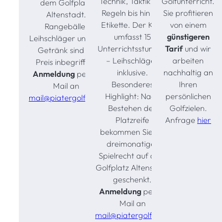
Technik, Taktik und
Golfunterricht.
dem Golfplatz
Regeln bis hin zur
Sie profitieren
Altenstadt.
Etikette. Der Kurs
von einem
Rangebälle,
umfasst 15
günstigeren
Leihschläger und ein
Unterrichtsstunden
Tarif
und wir
Getränk sind im
– Leihschläger
arbeiten
Preis inbegriffen.
inklusive.
nachhaltig an
Anmeldung
per E-
Besonderes
Ihren
Mail an
Highlight: Nach
persönlichen
mail@piatergolf.com
Bestehen der
Golfzielen.
Platzreife
Anfrage
hier
bekommen Sie ein
dreimonatiges
Spielrecht auf dem
Golfplatz Altenstadt
geschenkt.
Anmeldung
per E-
Mail an
mail@piatergolf.com