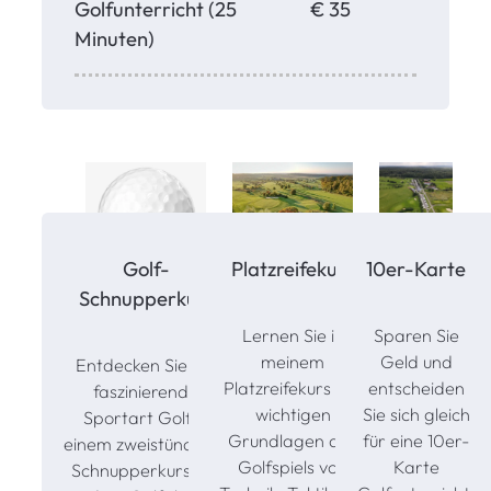
Golfunterricht (25
€ 35
Minuten)
Golf-
Platzreifekurs
10er-Karte
Schnupperkurs
Lernen Sie in
Sparen Sie
meinem
Geld und
Entdecken Sie die
Platzreifekurs alle
entscheiden
faszinierende
wichtigen
Sie sich gleich
Sportart Golf in
Grundlagen des
für eine 10er-
einem zweistündigen
Golfspiels von
Karte
Schnupperkurs auf