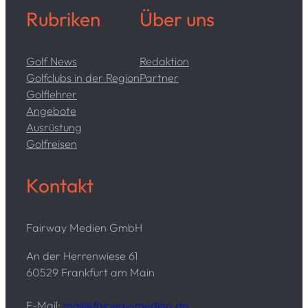
Rubriken
Über uns
Golf News
Redaktion
Golfclubs in der Region
Partner
Golflehrer
Angebote
Ausrüstung
Golfreisen
Kontakt
Fairway Medien GmbH
An der Herrenwiese 61
60529 Frankfurt am Main
E-Mail:
mail@fairway-medien.de