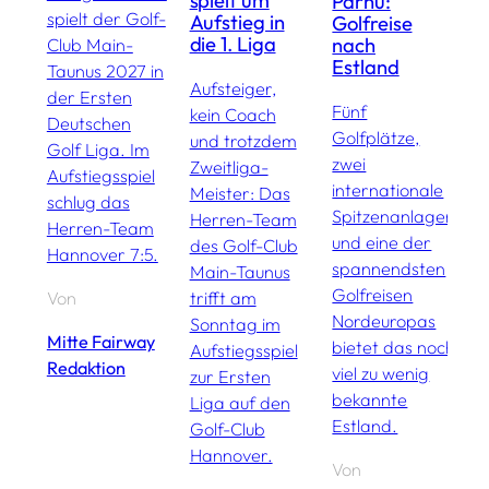
spielt um
Pärnu:
V
spielt der Golf-
Aufstieg in
Golfreise
die 1. Liga
nach
Club Main-
D
Estland
Taunus 2027 in
F
Aufsteiger,
der Ersten
u
Fünf
kein Coach
Deutschen
A
Golfplätze,
und trotzdem
Golf Liga. Im
d
zwei
Zweitliga-
Aufstiegsspiel
M
internationale
Meister: Das
schlug das
m
Spitzenanlagen
Herren-Team
Herren-Team
und eine der
des Golf-Club
Hannover 7:5.
V
spannendsten
Main-Taunus
Golfreisen
trifft am
Von
M
Nordeuropas
Sonntag im
R
Mitte Fairway
bietet das noch
Aufstiegsspiel
Redaktion
viel zu wenig
zur Ersten
bekannte
Liga auf den
Estland.
Golf-Club
Hannover.
Von