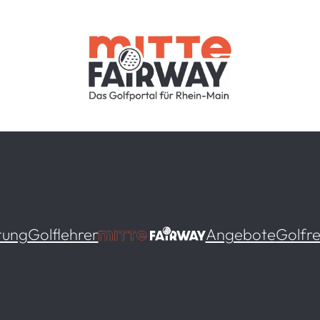
tung
Golflehrer
Angebote
Golfre