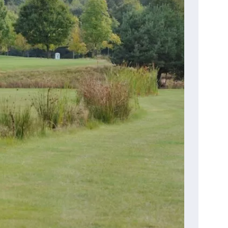
Sansenhof 1
63916 Amorbach
09373-2180
club@golf-sansenhof.de
www.golf-sansenhof.de
Clubsekretariat