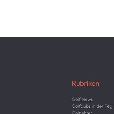
Rubriken
Golf News
Golfclubs in der Reg
Golflehrer