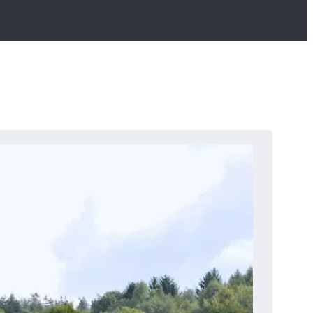
Clubinfo
Golfclub Gut Sansenhof e.V.