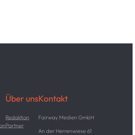
Über uns
Kontakt
Redaktion
Fairway Medien GmbH
ion
Partner
An der Herrenwiese 61