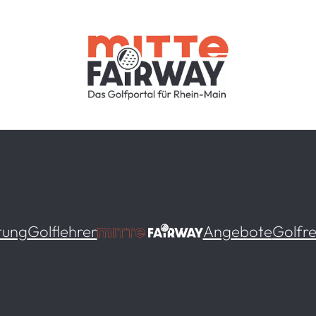
tung
Golflehrer
Angebote
Golfre