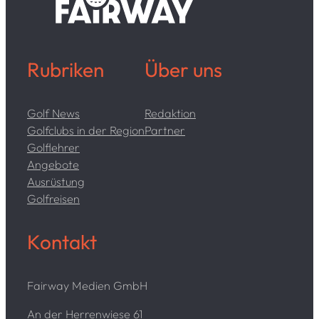
Rubriken
Über uns
Golf News
Redaktion
Golfclubs in der Region
Partner
Golflehrer
Angebote
Ausrüstung
Golfreisen
Kontakt
Fairway Medien GmbH
An der Herrenwiese 61